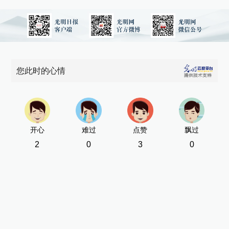
购
近
迎
您此时的心情
国
新
[责
开心
难过
点赞
飘过
2
0
3
0