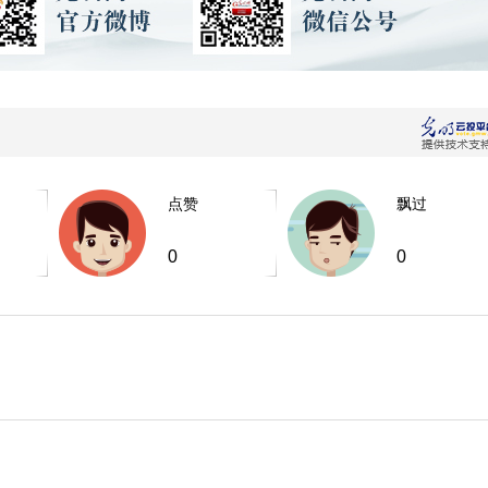
点赞
飘过
0
0