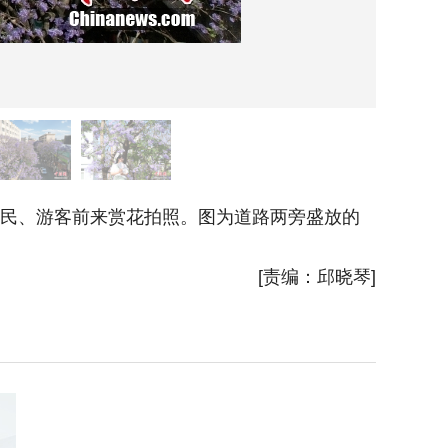
市民、游客前来赏花拍照。图为道路两旁盛放的
5月5日
光车赏花
[责编：邱晓琴]