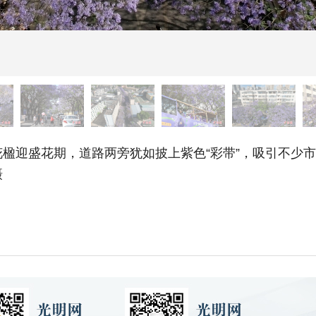
楹迎盛花期，道路两旁犹如披上紫色“彩带”，吸引不少
摄