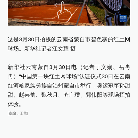
这是3月30日拍摄的云南省蒙自市碧色寨的红土网
球场。新华社记者江文耀 摄
3
球
新华社云南蒙自3月30日电（记者丁文娴、岳冉
耀
冉）“中国第一块红土网球场”认证仪式30日在云南
红河哈尼族彝族自治州蒙自市举行，奥运冠军孙甜
自
甜、赵芸蕾、魏秋月、齐广璞、郭伟阳等现场挥拍
中
体验。
织
[责编：王蕾]
家
通
证