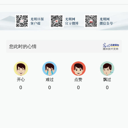
公
场
[责
您此时的心情
开心
难过
点赞
飘过
0
0
0
0