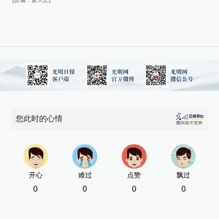
[责编：董大正]
[责
您此时的心情
开心
难过
点赞
飘过
0
0
0
0