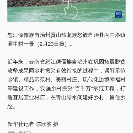
怒江傈僳族自治州贡山独龙族怒族自治县丙中洛镇
怒
雾里村一景（2月23日摄）。
珠
近年来，云南省怒江傈僳族自治州在巩固拓展脱贫
近
攻坚成果同乡村振兴有效衔接的过程中，紧盯示范
攻
乡镇、精品示范村、美丽村庄、现代化边境幸福村
乡
等建设工作，实施乡村振兴“百千万”示范工程，打
等
造宜居宜业村庄，在青山绿水间建好乡村，留住乡
造
愁。
愁
新华社记者 陈欣波 摄
新