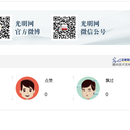
点赞
飘过
0
0