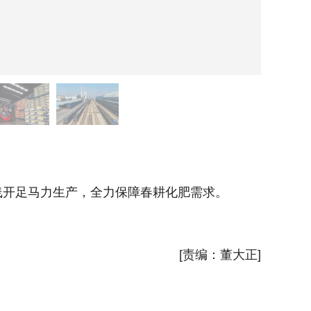
2月8
开足马力生产，全力保障春耕化肥需求。
眼下正
新华社
[责编：董大正]