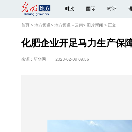
时政
国际
时评
首页
>
地方频道
>
地方频道－云南
>
图片新闻
>
正文
化肥企业开足马力生产保
来源：
新华网
2023-02-09 09:56