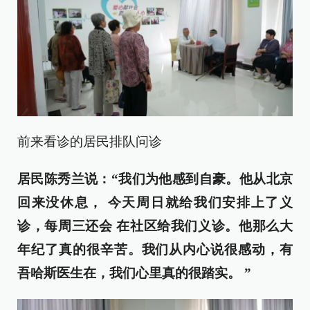
前来看诊的居民排队问诊
居民
陈秀兰说：“我们为他感到自豪。他从北京
回来没休息，
今天周日
就
给我们安排上了义
诊，
每周三还会
在社区给
我们义诊
。他
那么大
年纪了真的很辛苦。我们从内心说很感动，有
吾哈斯医生在，我们心里真的很踏实。
”