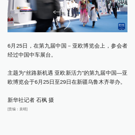
6月25日，在第九届中国－亚欧博览会上，参会者
这
经过中国中车展台。
板
主题为“丝路新机遇 亚欧新活力”的第九届中国—亚
主
欧博览会于6月25日至29日在新疆乌鲁木齐举办。
欧
新华社记者 石枫 摄
新
[责编：袁晴]
[责