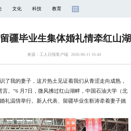
论
文化
科技
教育
留疆毕业生集体婚礼情牵红山湖
来源：
工人日报客户端
2026-06-11 16:44
识了我的妻子，这片热土见证着我们从青涩走向成熟，
言。”6 月7日，微风拂过红山湖畔，中国石油大学（北
集体婚礼温情举行。新人代表、留疆毕业生靳涛牵着妻子姚