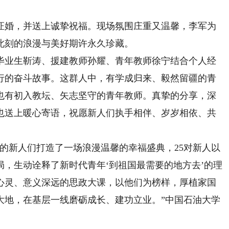
婚，并送上诚挚祝福。现场氛围庄重又温馨，李军为
此刻的浪漫与美好期许永久珍藏。
业生靳涛、援建教师孙耀、青年教师徐宁结合个人经
行的奋斗故事。这群人中，有学成归来、毅然留疆的青
也有初入教坛、矢志坚守的青年教师。真挚的分享，深
也送上暖心寄语，祝愿新人们执手相伴、岁岁相依、共
新人们打造了一场浪漫温馨的幸福盛典，25对新人以
，生动诠释了新时代青年‘到祖国最需要的地方去’的理
心灵、意义深远的思政大课，以他们为榜样，厚植家国
大地，在基层一线磨砺成长、建功立业。”中国石油大学
。