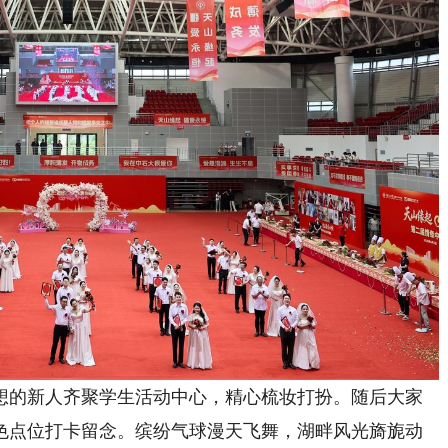
的新人齐聚学生活动中心，精心梳妆打扮。随后大家
色点位打卡留念。缤纷气球漫天飞舞，湖畔风光旖旎动