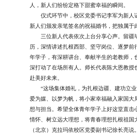
人，新人们纷纷定格下甜蜜幸福的瞬间。
仪式环节中，校区党委书记李军为新人证
新人们颁发亲笔签名的祝福婚书，把独属于
三位新人代表依次上台分享心声。留疆毕
历，深情讲述扎根西部、坚守岗位、逐梦前
年学子，有深耕讲台、奉献半生的老教师，
深打动了在场所有人。师长代表陈大恩教授
赴美好未来。
“这场集体婚礼，为扎根边疆、建功立业的
爱为媒、以梦为帆，将小家幸福融入家国大局
想与担当。希望全体青年学子上好这堂直击
情怀、树立远大理想，将青春理想扎根祖国
（北京）克拉玛依校区党委副书记徐长亮说