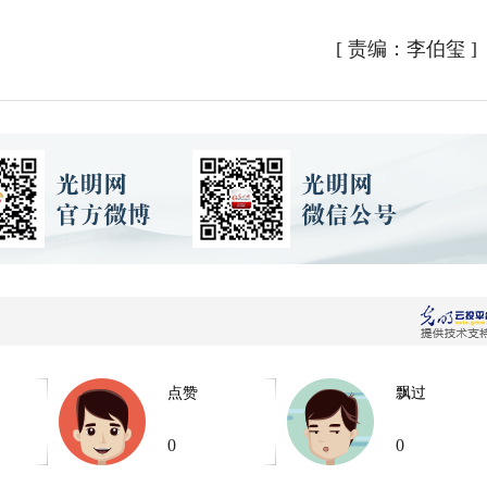
[
责编：李伯玺
]
点赞
飘过
0
0