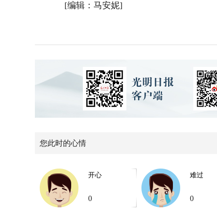
[编辑：马安妮]
您此时的心情
开心
难过
0
0