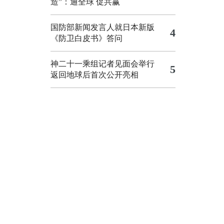
造”：通全球 促共赢
国防部新闻发言人就日本新版
4
《防卫白皮书》答问
神二十一乘组记者见面会举行
5
返回地球后首次公开亮相