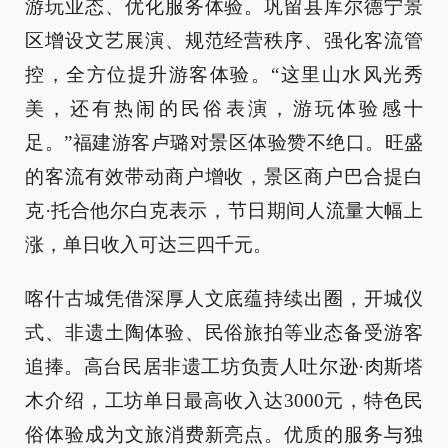
游玩业态、优化服务体验。巩留县库尔德宁景
区增设文艺展演、规范经营秩序、强化客流管
控，全方位提升游客体验。“这里山水风光秀
美，还有热闹的民俗表演，游玩体验感十
足。”福建游客卢璐对景区体验赞不绝口。旺盛
的客流有效带动商户增收，景区商户巴合提白
克·托合他尔白克表示，节日期间人流量大幅上
涨，单日收入可达三四千元。
喀什古城凭借深厚人文底蕴持续出圈，开城仪
式、非遗土陶体验、民俗旅拍等业态备受游客
追捧。高台民居非遗工坊负责人吐尔逊·肉斯塔
木介绍，工坊单日最高收入达3000元，特色民
俗体验成为文旅消费新亮点。优质的服务与独