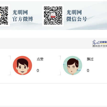
点赞
飘过
0
0