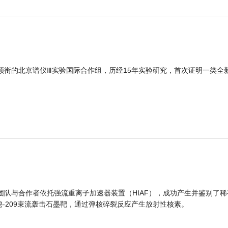
领衔的北京谱仪Ⅲ实验国际合作组，历经15年实验研究，首次证明一类全
团队与合作者依托强流重离子加速器装置（HIAF），成功产生并鉴别了稀
的铋-209束流轰击石墨靶，通过弹核碎裂反应产生放射性核素。