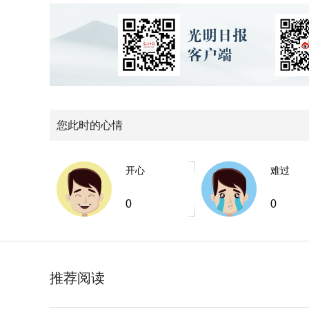
您此时的心情
开心
难过
0
0
推荐阅读