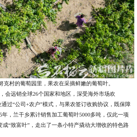
努克村的葡萄园里，果农在采摘鲜嫩的葡萄叶。
会远销全球26个国家和地区，深受海外市场欢
业通过“公司+农户”模式，与果农签订收购协议，既保障
25年，兰干乡累计销售加工葡萄叶5000多吨，仅此一项
叶变成“致富叶”，走出了一条小特产撬动大增收的特色路