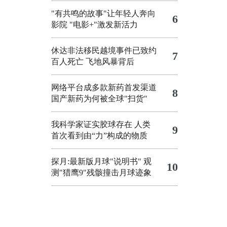
"有共鸣的故事"让年轻人奔向
6
影院
"电影+"激发新活力
休达非法移民越境事件已致约
7
百人死亡
飞地风暴背后
网络平台成多款新药首发渠道
8
国产新药为何被全球"扫货"
我科学家证实胶球存在 人类
9
首次看到由“力”构成的物质
探月:最新版月球"说明书"
观
10
测"猎鹰9"残骸撞击月球迹象