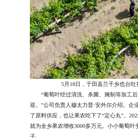
5月18日，于田县兰干乡也台吐
“葡萄叶经过清洗、杀菌、腌制等加工后，
迎。”公司负责人穆太力普·安外尔介绍。企
了原料供应，也让果农吃下了“定心丸”。20
就为全乡果农增收3000多万元。小小葡萄
子。