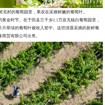
努克村的葡萄园里，果农在采摘鲜嫩的葡萄叶。
金时节。在于田县兰干乡2.1万亩无核白葡萄园里，
片片翠绿的葡萄叶被收入筐中。这些清晨采摘的新鲜葡
味商贸有限公司出售。