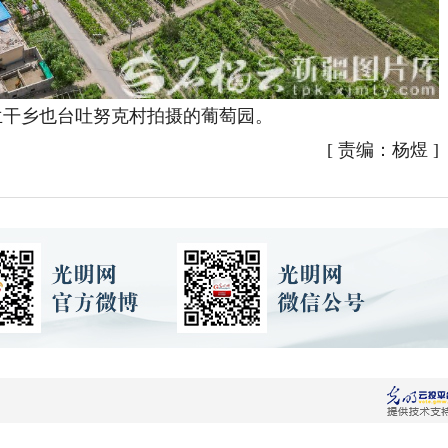
干乡也台吐努克村拍摄的葡萄园。
[
责编：杨煜
]