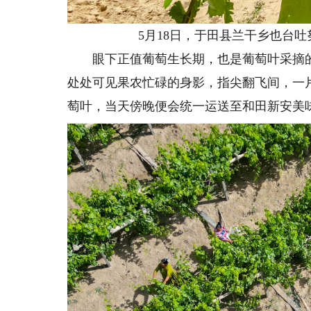
5月18日，于田县兰干乡也台吐
眼下正值葡萄生长期，也是葡萄叶采摘的黄
处处可见果农忙碌的身影，指尖翻飞间，一
萄叶，当天傍晚便会统一运送至和田新安美