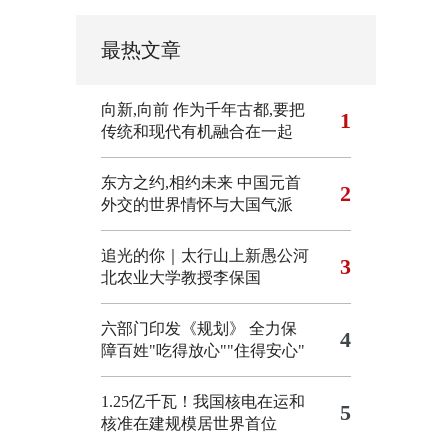
最热文章
向新,向前
作为千年古都,要把
1
传统和现代有机融合在一起
东方之约,相约未来 中国元首
2
外交的世界情怀与大国气派
追光的你｜太行山上新愚公河
3
北农业大学教授李保国
六部门印发《规划》 全力保
4
障百姓"吃得放心""住得安心"
1.25亿千瓦！我国核电在运和
5
核准在建规模居世界首位