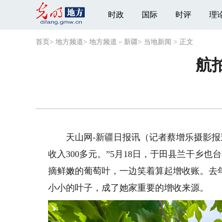
时政
国际
时评
理
首页
>
地方频道
>
地方频道－新疆
>
当地新闻
>
正文
航
天山网-新疆日报讯（记者蔡增乐摄影报道
收入300多元。”5月18日，于田县兰干乡
摘鲜嫩的葡萄叶，一边笑着算起增收账。去年
小小的叶子，成了她家重要的增收来源。