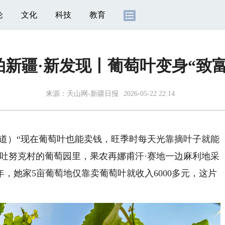
论
文化
科技
教育
拍新疆·新发现丨葡萄叶变身“致富
来源：
天山网-新疆日报
2026-05-22 22:14
）“现在葡萄叶也能卖钱，旺季时每天光靠摘叶子就能
也台吐努克村的葡萄园里，果农再娜甫汗·赛地一边麻利地采
，她家5亩葡萄地仅靠卖葡萄叶就收入6000多元，这片