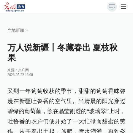
当地新闻
>
万人说新疆丨冬藏春出 夏枝秋
果
来源：
央广网
2026-05-22 16:08
又到一年葡萄收获的季节，甜甜的葡萄香味弥
漫在新疆吐鲁番的空气里。当清晨的阳光穿过
碧绿的葡萄藤，照在晶莹剔透的“玻璃翠”上时，
吐鲁番的农户们便开始了一天忙碌而甜蜜的劳
作。从开春出土起，施肥，雪水浇灌，再到炎