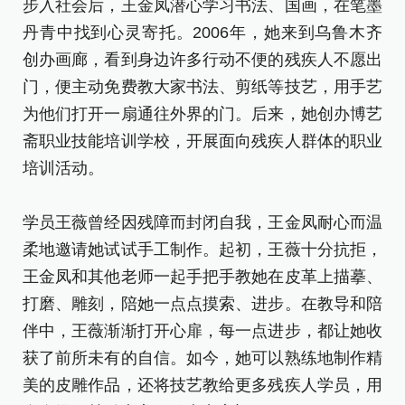
步
步入社会后，王金凤潜心学习书法、国画，在笔墨
丹
丹青中找到心灵寄托。2006年，她来到乌鲁木齐
创
创办画廊，看到身边许多行动不便的残疾人不愿出
门
门，便主动免费教大家书法、剪纸等技艺，用手艺
为
为他们打开一扇通往外界的门。后来，她创办博艺
斋
斋职业技能培训学校，开展面向残疾人群体的职业
培
培训活动。
学
学员王薇曾经因残障而封闭自我，王金凤耐心而温
柔
柔地邀请她试试手工制作。起初，王薇十分抗拒，
王
王金凤和其他老师一起手把手教她在皮革上描摹、
打
打磨、雕刻，陪她一点点摸索、进步。在教导和陪
伴
伴中，王薇渐渐打开心扉，每一点进步，都让她收
获
获了前所未有的自信。如今，她可以熟练地制作精
美
美的皮雕作品，还将技艺教给更多残疾人学员，用