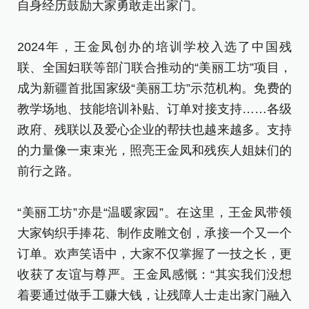
自
自身经历鼓励大家勇敢走出家门。
2
2024年，王金凤创办的培训学校入选了中国残
联
联、全国妇联等部门联合推动的“美丽工坊”项目，
成
成为新疆首批国家级“美丽工坊”示范机构。免费的
教
教学场地、技能培训补贴、订单对接支持……各级
政
政府、残联以及爱心企业的帮扶也越来越多。支持
的
的力量像一束束光，照亮王金凤和残疾人姐妹们的
前
前行之路。
“
“美丽工坊”亦是“温暖家园”。在这里，王金凤带领
大
大家钩织手捧花、制作皮雕文创，承接一个又一个
订
订单。欢声笑语中，大家不仅掌握了一技之长，更
收
收获了友谊与尊严。王金凤感慨：“其实我们没想
着
着要通过做手工赚大钱，让残障人士走出家门融入