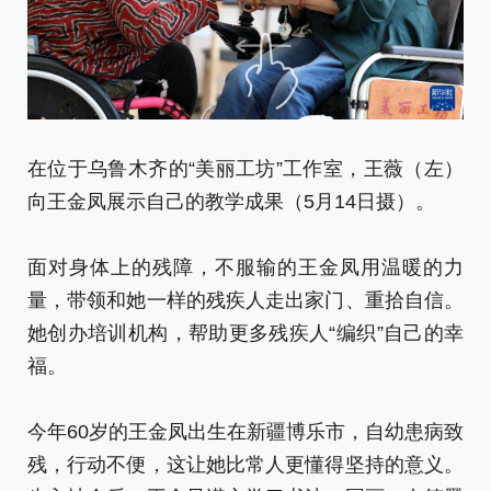
在
在位于乌鲁木齐的“美丽工坊”工作室，王薇（左）
名
向王金凤展示自己的教学成果（5月14日摄）。
面
面对身体上的残障，不服输的王金凤用温暖的力
量
量，带领和她一样的残疾人走出家门、重拾自信。
她
她创办培训机构，帮助更多残疾人“编织”自己的幸
福
福。
今
今年60岁的王金凤出生在新疆博乐市，自幼患病致
残
残，行动不便，这让她比常人更懂得坚持的意义。