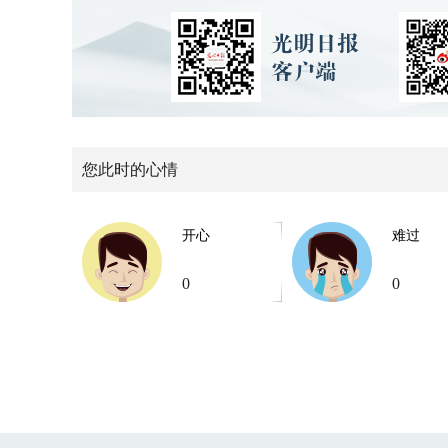
您此时的心情
开心
难过
0
0