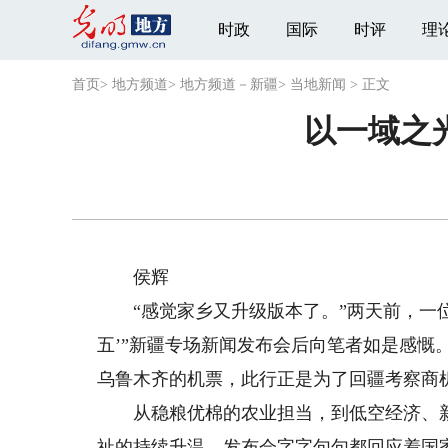
时政
国际
时评
理
首页
>
地方频道
>
地方频道－新疆
>
当地新闻
>
正文
以一域之
侯辉
“感觉家乡又升级版本了。”两天前，一位
五’”新疆专场新闻发布会后向笔者如是感慨
乌鲁木齐的机票，此行正是为了回疆考察商
从稳粮优棉的农业担当，到低空经济、新
祉的持续升温，发布会字字句句都回应着国