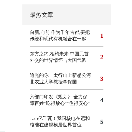
最热文章
向新,向前
作为千年古都,要把
1
传统和现代有机融合在一起
东方之约,相约未来 中国元首
2
外交的世界情怀与大国气派
追光的你｜太行山上新愚公河
3
北农业大学教授李保国
六部门印发《规划》 全力保
4
障百姓"吃得放心""住得安心"
1.25亿千瓦！我国核电在运和
5
核准在建规模居世界首位