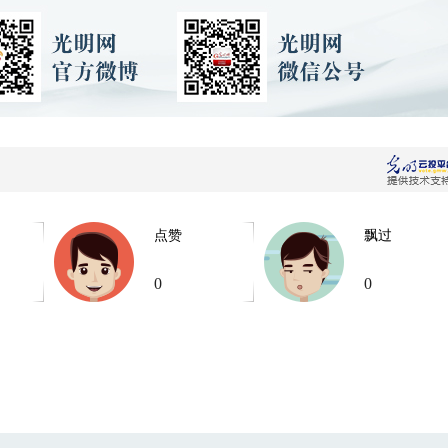
点赞
飘过
0
0