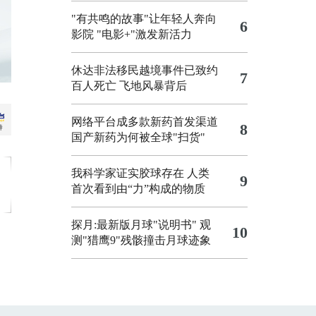
"有共鸣的故事"让年轻人奔向
6
影院
"电影+"激发新活力
休达非法移民越境事件已致约
7
百人死亡
飞地风暴背后
网络平台成多款新药首发渠道
8
国产新药为何被全球"扫货"
我科学家证实胶球存在 人类
9
首次看到由“力”构成的物质
探月:最新版月球"说明书"
观
10
测"猎鹰9"残骸撞击月球迹象