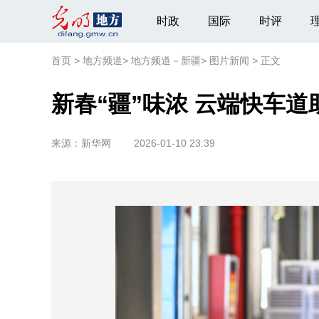
时政
国际
时评
首页
>
地方频道
>
地方频道－新疆
>
图片新闻
>
正文
新春“疆”味浓 云端快车道
来源：
新华网
2026-01-10 23:39