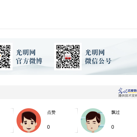
点赞
飘过
0
0