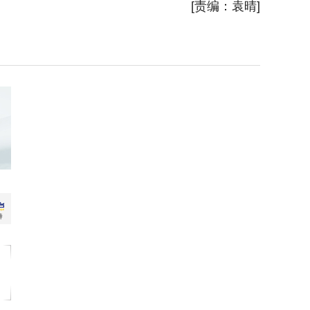
[责编：袁晴]