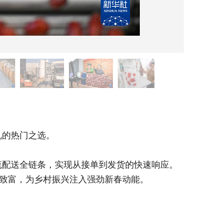
在新疆
的热门之选。
春节临
配送全链条，实现从接单到发货的快速响应。
和田地
收致富，为乡村振兴注入强劲新春动能。
这场火热
新华社