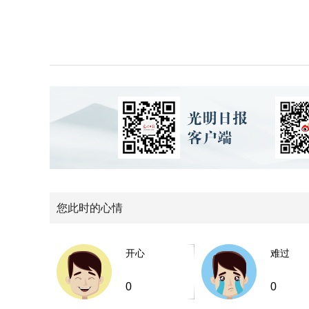
您此时的心情
开心
难过
0
0