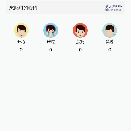
您此时的心情
开心
难过
点赞
飘过
0
0
0
0