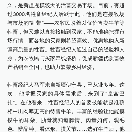
久，是新疆规模较大的活畜交易市场。目前，有超
过3000名牲畜经纪人活跃于此，他们是连接牧场
与市场的“纽带”——农牧民盼着以优价售卖牛羊等
牲畜，但又难以直接接触到买家，不能准确把握市
场行情；而各地的买家则希望高效、优惠地购入新
疆高质量的牲畜。牲畜经纪人通过自己的经验和人
脉，为农牧民与买家牵线搭桥，促成新疆优质畜牧
产品销至全国，也助力繁荣乡村经济。
牲畜经纪人马军来自新疆伊宁县，已从业多年。这
次，他掌握买家的具体需求后，来到了“皇宫巴
扎”。在他看来，牲畜经纪人的首要技能就是准确
相中出肉率更高的待售牛羊。丰富的经验让他能摸
摸牛的耳朵、肋骨就知道膘情、肉量如何。观毛
色、辨品种、看体形、摸关节……选好牛羊后，他