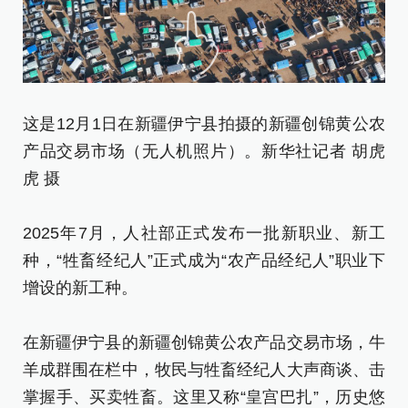
这是12月1日在新疆伊宁县拍摄的新疆创锦黄公农
马
产品交易市场（无人机照片）。新华社记者 胡虎
黄
虎 摄
华
[责
2025年7月，人社部正式发布一批新职业、新工
种，“牲畜经纪人”正式成为“农产品经纪人”职业下
增设的新工种。
在新疆伊宁县的新疆创锦黄公农产品交易市场，牛
羊成群围在栏中，牧民与牲畜经纪人大声商谈、击
掌握手、买卖牲畜。这里又称“皇宫巴扎”，历史悠