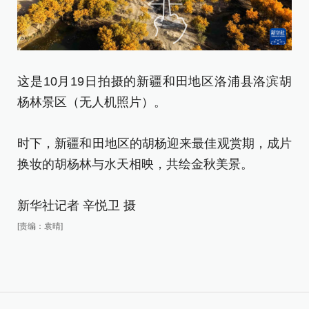
这是10月19日拍摄的新疆和田地区洛浦县洛滨胡
游
杨林景区（无人机照片）。
（
时下，新疆和田地区的胡杨迎来最佳观赏期，成片
时
换妆的胡杨林与水天相映，共绘金秋美景。
换
新华社记者 辛悦卫 摄
新
[责编：袁晴]
[责