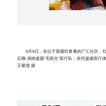
9月9日，在位于新疆吐鲁番的广汇社区，红石
石榴·湖南援疆“毛医生”医疗队，依托援建医
王紫儒 摄