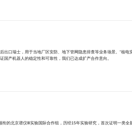
后出口瑞士，用于当地厂区安防、地下管网隐患排查等业务场景。“核电
证国产机器人的稳定性和可靠性，我们已达成扩产合作意向。
领衔的北京谱仪Ⅲ实验国际合作组，历经15年实验研究，首次证明一类全