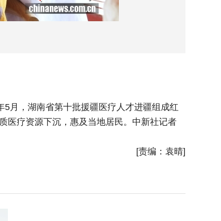
3年5月，湖南省第十批援疆医疗人才进疆组成红
9月9日
优质医疗资源下沉，惠及当地居民。中新社记者
石榴·湖
助维吾尔
[责编：袁晴]