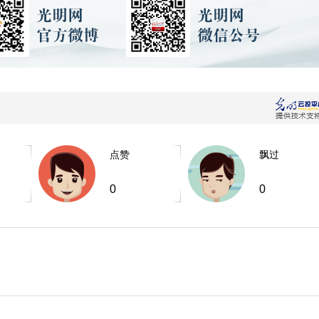
点赞
飘过
0
0