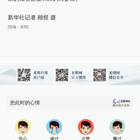
家
新华社记者 顾煜 摄
新
[责编：袁晴]
[责
您此时的心情
开心
难过
点赞
飘过