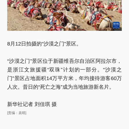
8
8月12日拍摄的“沙漠之门”景区。
“
“沙漠之门”景区位于新疆维吾尔自治区阿拉尔市，
是
是浙江文旅援疆“双珠”计划的一部分。“沙漠之
门
门”景区占地面积14万平方米，年均接待游客60万
人
人次。昔日的“死亡之海”成为当地旅游新名片。
新
新华社记者 刘佳琪 摄
[责
[责编：袁晴]