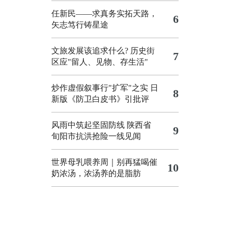
任新民——求真务实拓天路，
6
矢志笃行铸星途
文旅发展该追求什么?
历史街
7
区应"留人、见物、存生活"
炒作虚假叙事行"扩军"之实
日
8
新版《防卫白皮书》引批评
风雨中筑起坚固防线 陕西省
9
旬阳市抗洪抢险一线见闻
世界母乳喂养周｜别再猛喝催
10
奶浓汤，浓汤养的是脂肪