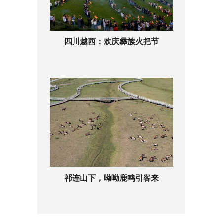
四川越西：欢庆彝族火把节
祁连山下，呦呦鹿鸣引客来