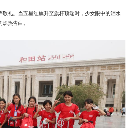
。
敬礼。当五星红旗升至旗杆顶端时，少女眼中的泪水
的炽热告白。