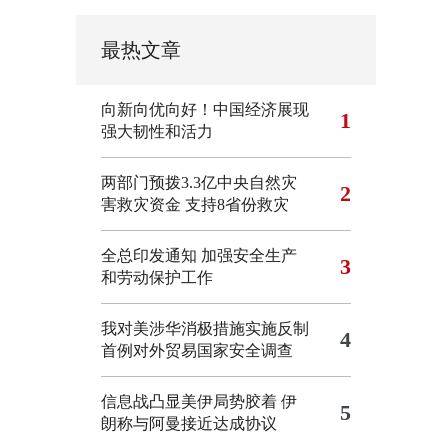
最热文章
向新向优向好！中国经济展现
1
强大韧性和活力
两部门预拨3.3亿中央自然灾
2
害救灾资金 支持8省份救灾
全总印发通知 加强安全生产
3
和劳动保护工作
我对美涉华消极措施实施反制
4
首例对外贸易国家安全调查
信息战凸显美伊局势胶着
伊
5
朗称与阿曼接近达成协议