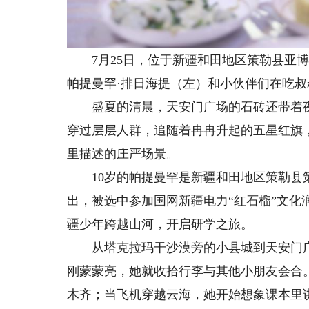
7月25日，位于新疆和田地区策勒县亚博
帕提曼罕·排日海提（左）和小伙伴们在吃
盛夏的清晨，天安门广场的石砖还带着夜
穿过层层人群，追随着冉冉升起的五星红旗
里描述的庄严场景。
10岁的帕提曼罕是新疆和田地区策勒县策
出，被选中参加国网新疆电力“红石榴”文化
疆少年跨越山河，开启研学之旅。
从塔克拉玛干沙漠旁的小县城到天安门广场
刚蒙蒙亮，她就收拾行李与其他小朋友会合
木齐；当飞机穿越云海，她开始想象课本里讲