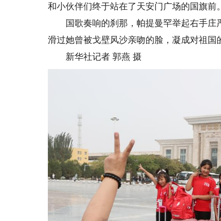
和小伙伴们终于站在了天安门广场的国旗前
国歌奏响的刹那，帕提曼罕举起右手庄严
滑过她曾被戈壁风沙亲吻的脸，凝成对祖国
新华社记者 郭燕 摄