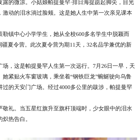
露的微凉。小姑娘帕提曼罕·排日海提踮起脚尖，目光
，激动的泪水淌过脸颊。这是她人生中第一次亲见课本
勒镇中心小学学生，她从全校600多名学生中脱颖而
润疆夏令营。此次夏令营为期11天，32名品学兼优的新
，这是帕提曼罕人生第一次远行。7月26日一早，天
。她紧贴火车窗玻璃，乘坐着“钢铁巨龙”蜿蜒驶向乌鲁
过的天安门广场。经过4000多公里的跋涉，帕提曼罕
。
敬礼。当五星红旗升至旗杆顶端时，少女眼中的泪水
的炽热告白。