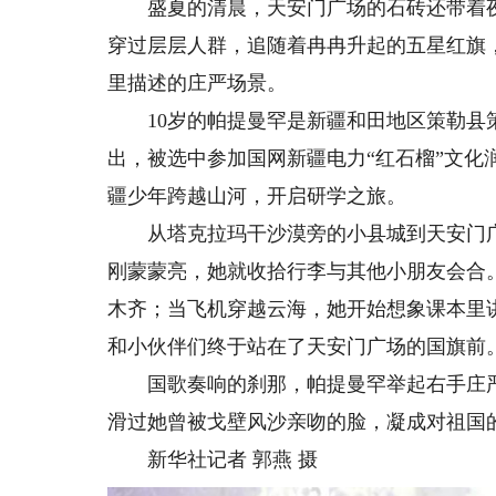
盛夏的清晨，天安门广场的石砖还带着夜
穿过层层人群，追随着冉冉升起的五星红旗
里描述的庄严场景。
10岁的帕提曼罕是新疆和田地区策勒县策
出，被选中参加国网新疆电力“红石榴”文化
疆少年跨越山河，开启研学之旅。
从塔克拉玛干沙漠旁的小县城到天安门广场
刚蒙蒙亮，她就收拾行李与其他小朋友会合
木齐；当飞机穿越云海，她开始想象课本里讲
和小伙伴们终于站在了天安门广场的国旗前
国歌奏响的刹那，帕提曼罕举起右手庄严
滑过她曾被戈壁风沙亲吻的脸，凝成对祖国
新华社记者 郭燕 摄