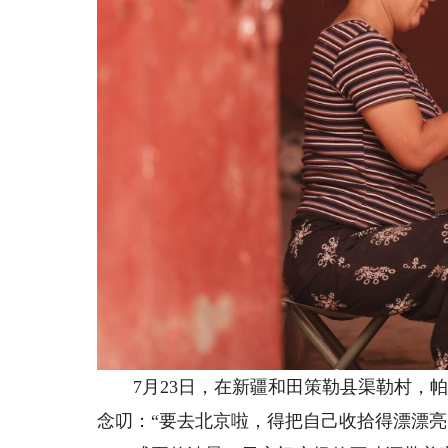
7月23日，在新疆和田策勒县渠勒村，帕
念叨：“要去北京啦，得把自己收拾得漂漂亮