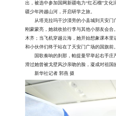
出，被选中参加国网新疆电力“红石榴”文化
疆少年跨越山河，开启研学之旅。
从塔克拉玛干沙漠旁的小县城到天安门广场
刚蒙蒙亮，她就收拾行李与其他小朋友会合
木齐；当飞机穿越云海，她开始想象课本里讲
和小伙伴们终于站在了天安门广场的国旗前
国歌奏响的刹那，帕提曼罕举起右手庄严
滑过她曾被戈壁风沙亲吻的脸，凝成对祖国
新华社记者 郭燕 摄