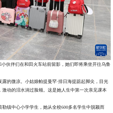
和小伙伴们在和田火车站前留影，她们即将乘坐开往乌鲁
露的微凉。小姑娘帕提曼罕·排日海提踮起脚尖，目光
，激动的泪水淌过脸颊。这是她人生中第一次亲见课本
勒镇中心小学学生，她从全校600多名学生中脱颖而