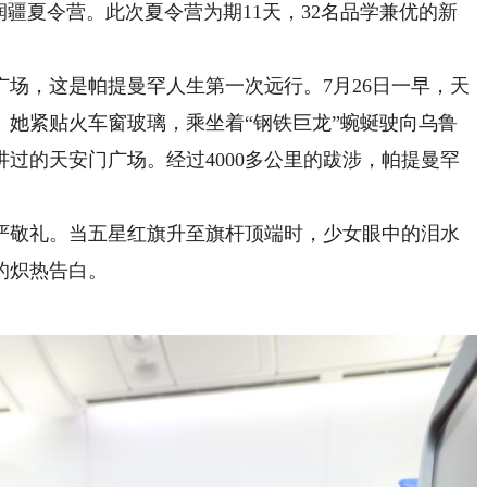
润疆夏令营。此次夏令营为期11天，32名品学兼优的新
，这是帕提曼罕人生第一次远行。7月26日一早，天
。她紧贴火车窗玻璃，乘坐着“钢铁巨龙”蜿蜒驶向乌鲁
过的天安门广场。经过4000多公里的跋涉，帕提曼罕
。
敬礼。当五星红旗升至旗杆顶端时，少女眼中的泪水
的炽热告白。