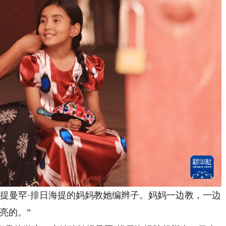
提曼罕·排日海提的妈妈教她编辫子。妈妈一边教，一边
亮的。”