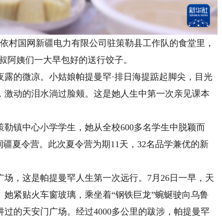
依村国网新疆电力有限公司驻策勒县工作队的食堂里，
叔叔阿姨们一大早包好的送行饺子。
露的微凉。小姑娘帕提曼罕·排日海提踮起脚尖，目光
，激动的泪水淌过脸颊。这是她人生中第一次亲见课本
勒镇中心小学学生，她从全校600多名学生中脱颖而
润疆夏令营。此次夏令营为期11天，32名品学兼优的新
，这是帕提曼罕人生第一次远行。7月26日一早，天
。她紧贴火车窗玻璃，乘坐着“钢铁巨龙”蜿蜒驶向乌鲁
过的天安门广场。经过4000多公里的跋涉，帕提曼罕