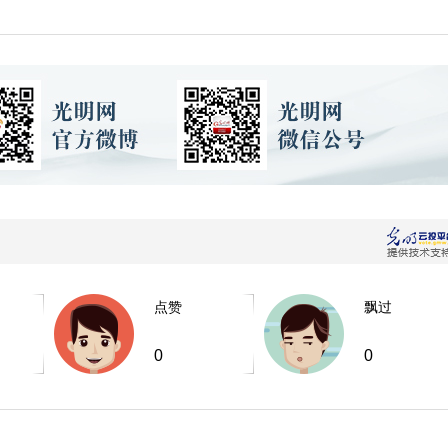
点赞
飘过
0
0