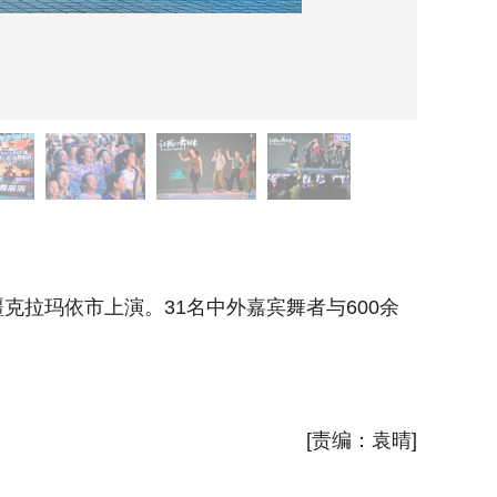
8月3日
克拉玛依市上演。31名中外嘉宾舞者与600余
8月3日
名国内舞
新华社
[责编：袁晴]