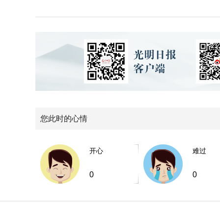
您此时的心情
开心
难过
0
0