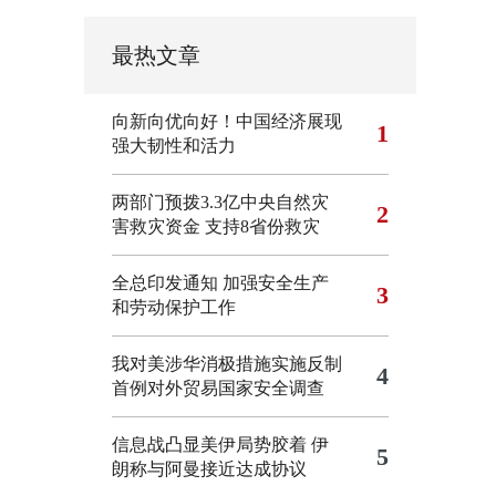
最热文章
向新向优向好！中国经济展现
1
强大韧性和活力
两部门预拨3.3亿中央自然灾
2
害救灾资金 支持8省份救灾
全总印发通知 加强安全生产
3
和劳动保护工作
我对美涉华消极措施实施反制
4
首例对外贸易国家安全调查
信息战凸显美伊局势胶着
伊
5
朗称与阿曼接近达成协议