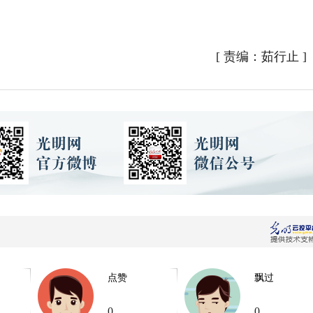
[
责编：茹行止
]
点赞
飘过
0
0