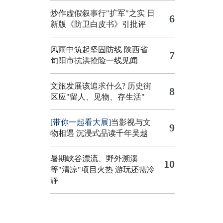
炒作虚假叙事行"扩军"之实
日
6
新版《防卫白皮书》引批评
风雨中筑起坚固防线 陕西省
7
旬阳市抗洪抢险一线见闻
文旅发展该追求什么?
历史街
8
区应"留人、见物、存生活"
[带你一起看大展]
当影视与文
9
物相遇 沉浸式品读千年吴越
暑期峡谷漂流、野外溯溪
10
等"清凉"项目火热 游玩还需冷
静