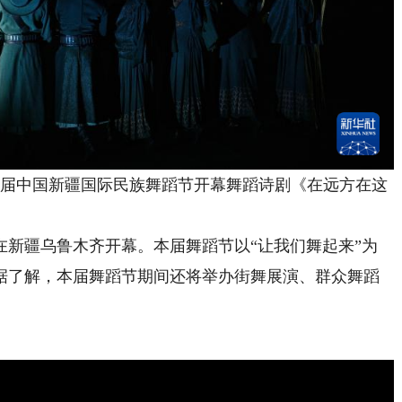
届中国新疆国际民族舞蹈节开幕舞蹈诗剧《在远方在这
疆乌鲁木齐开幕。本届舞蹈节以“让我们舞起来”为
据了解，本届舞蹈节期间还将举办街舞展演、群众舞蹈
。