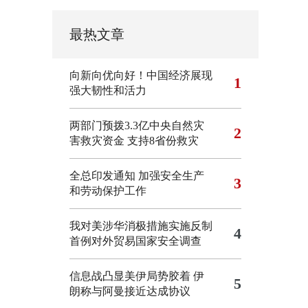
最热文章
向新向优向好！中国经济展现
1
强大韧性和活力
两部门预拨3.3亿中央自然灾
2
害救灾资金 支持8省份救灾
全总印发通知 加强安全生产
3
和劳动保护工作
我对美涉华消极措施实施反制
4
首例对外贸易国家安全调查
信息战凸显美伊局势胶着
伊
5
朗称与阿曼接近达成协议