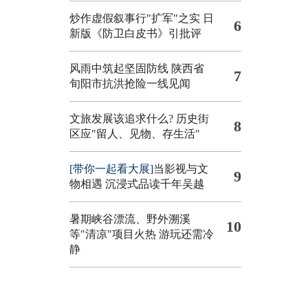
炒作虚假叙事行"扩军"之实
日
6
新版《防卫白皮书》引批评
风雨中筑起坚固防线 陕西省
7
旬阳市抗洪抢险一线见闻
文旅发展该追求什么?
历史街
8
区应"留人、见物、存生活"
[带你一起看大展]
当影视与文
9
物相遇 沉浸式品读千年吴越
暑期峡谷漂流、野外溯溪
10
等"清凉"项目火热 游玩还需冷
静