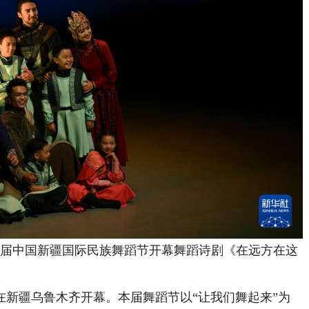
届中国新疆国际民族舞蹈节开幕舞蹈诗剧《在远方在这
疆乌鲁木齐开幕。本届舞蹈节以“让我们舞起来”为