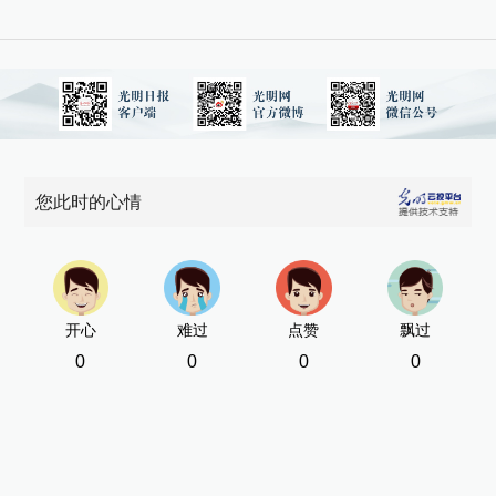
您此时的心情
开心
难过
点赞
飘过
0
0
0
0