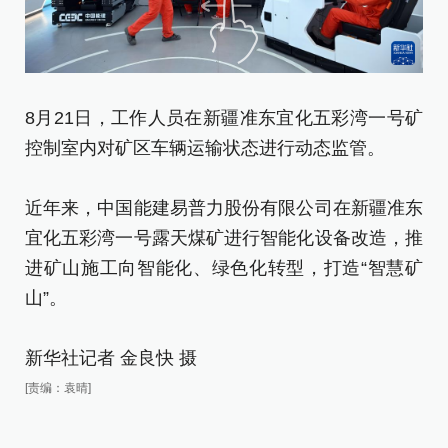
8月21日，工作人员在新疆准东宜化五彩湾一号矿
8
控制室内对矿区车辆运输状态进行动态监管。
工
近年来，中国能建易普力股份有限公司在新疆准东
近
宜化五彩湾一号露天煤矿进行智能化设备改造，推
宜
进矿山施工向智能化、绿色化转型，打造“智慧矿
进
山”。
山
新华社记者 金良快 摄
新
[责编：袁晴]
[责