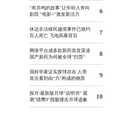
"有共鸣的故事"让年轻人奔向
6
影院
"电影+"激发新活力
休达非法移民越境事件已致约
7
百人死亡
飞地风暴背后
网络平台成多款新药首发渠道
8
国产新药为何被全球"扫货"
我科学家证实胶球存在 人类
9
首次看到由“力”构成的物质
探月:最新版月球"说明书"
观
10
测"猎鹰9"残骸撞击月球迹象