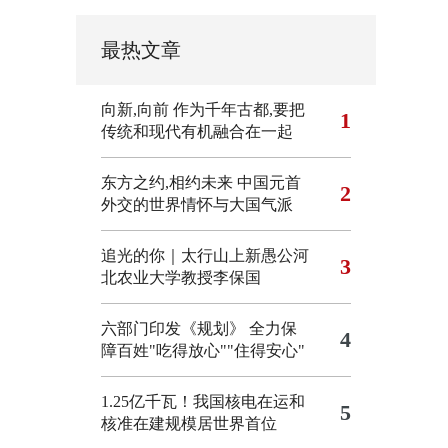
最热文章
向新,向前
作为千年古都,要把
1
传统和现代有机融合在一起
东方之约,相约未来 中国元首
2
外交的世界情怀与大国气派
追光的你｜太行山上新愚公河
3
北农业大学教授李保国
六部门印发《规划》 全力保
4
障百姓"吃得放心""住得安心"
1.25亿千瓦！我国核电在运和
5
核准在建规模居世界首位