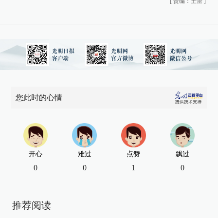
[
责编：王蕾
]
您此时的心情
开心
难过
点赞
飘过
0
0
1
0
推荐阅读