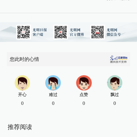
您此时的心情
开心
难过
点赞
飘过
0
0
0
0
推荐阅读