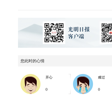
您此时的心情
开心
难过
0
0