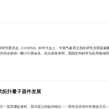
间研究委员会（COSPAR）科学大会上，中国气象局王劲松研究员荣获威廉
并同步获得一颗小行星命名。此次获奖表明，我国空间科学与应用领域研
代拓扑量子器件发展
它一层层摞起来时，层与层之间如何错位——用专业术语叫作堆垛方式—