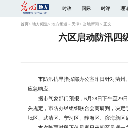
时政
国际
时评
理
首页
>
地方频道
>
地方频道－天津
>
当地新闻
>
正文
六区启动防汛四
市防汛抗旱指挥部办公室昨日针对蓟州、
应急响应。
据市气象部门预报，6月28日下午至29
关规定，市防办经组织联合会商研判，决定于2
坻区、武清区、宁河区、静海区、滨海新区
本次降雨时段正值星期日夜间至星期一白