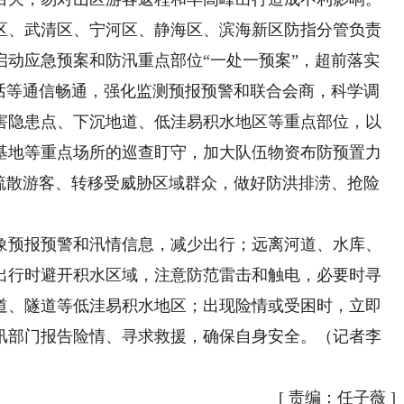
区、武清区、宁河区、静海区、滨海新区防指分管负责
启动应急预案和防汛重点部位“一处一预案”，超前落实
电话等通信畅通，强化监测预报预警和联合会商，科学调
害隐患点、下沉地道、低洼易积水地区等重点部位，以
基地等重点场所的巡查盯守，加大队伍物资布防预置力
时疏散游客、转移受威胁区域群众，做好防洪排涝、抢险
预报预警和汛情信息，减少出行；远离河道、水库、
出行时避开积水区域，注意防范雷击和触电，必要时寻
道、隧道等低洼易积水地区；出现险情或受困时，立即
汛部门报告险情、寻求救援，确保自身安全。（记者李
[
责编：任子薇
]