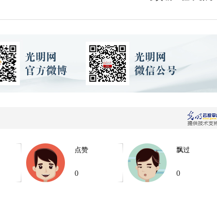
点赞
飘过
0
0