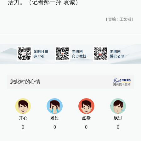
活力。（记者郝一萍 袁诚）
[
责编：王文韬
]
您此时的心情
开心
难过
点赞
飘过
0
0
0
0