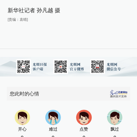
新华社记者 孙凡越 摄
新
[责编：袁晴]
[责
您此时的心情
开心
难过
点赞
飘过