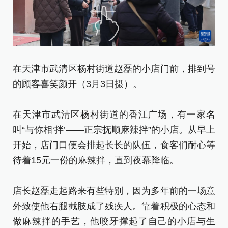
待
店
外
做
在天津市武清区杨村街道赵磊的小店门前，排到号
活
的顾客喜笑颜开（3月3日摄）。
小
在天津市武清区杨村街道的香江广场，有一家名
一
叫“与你相‘拌’——正宗抚顺麻辣拌”的小店。从早上
间
开始，店门口便会排起长长的队伍，食客们耐心等
的
待着15元一份的麻辣拌，直到夜幕降临。
干
这
店长赵磊走起路来有些特别，因为多年前的一场意
向
外致使他右腿截肢成了残疾人。靠着积极的心态和
红
做麻辣拌的手艺，他咬牙撑起了自己的小店与生