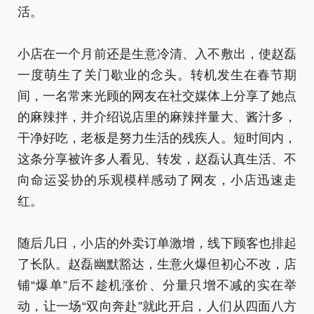
活。
随
了
小店在一个月前还是生意冷清、入不敷出，使赵磊
铺
一度萌生了关门歇业的念头。转机发生在春节期
动
间，一名常来光顾的网友在社交媒体上分享了她点
赶
的麻辣拌，并介绍说店里的麻辣拌量大、酱汁多，
人
干净好吃，老板是努力生活的残疾人。短时间内，
这条分享被许多人看见、转发，赵磊认真生活、不
最
向命运妥协的乐观模样感动了网友，小店迅速走
重
红。
靠
家
随后几日，小店的外卖订单激增，线下顾客也排起
了长队。赵磊幽默豁达，生意火爆但初心不改，店
新
铺“爆单”后不趁机涨价、分量只增不减的实在举
[责
动，让一场“双向奔赴”就此开启，人们从四面八方