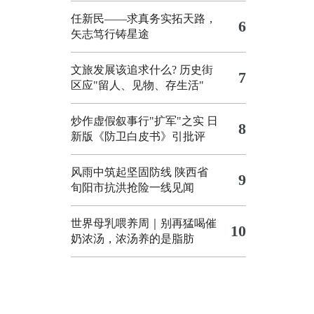
任新民——求真务实拓天路，
6
矢志笃行铸星途
文旅发展该追求什么?
历史街
7
区应"留人、见物、存生活"
炒作虚假叙事行"扩军"之实
日
8
新版《防卫白皮书》引批评
风雨中筑起坚固防线 陕西省
9
旬阳市抗洪抢险一线见闻
世界母乳喂养周｜别再猛喝催
10
奶浓汤，浓汤养的是脂肪