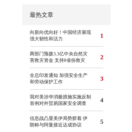
最热文章
向新向优向好！中国经济展现
1
强大韧性和活力
两部门预拨3.3亿中央自然灾
2
害救灾资金 支持8省份救灾
全总印发通知 加强安全生产
3
和劳动保护工作
我对美涉华消极措施实施反制
4
首例对外贸易国家安全调查
信息战凸显美伊局势胶着
伊
5
朗称与阿曼接近达成协议