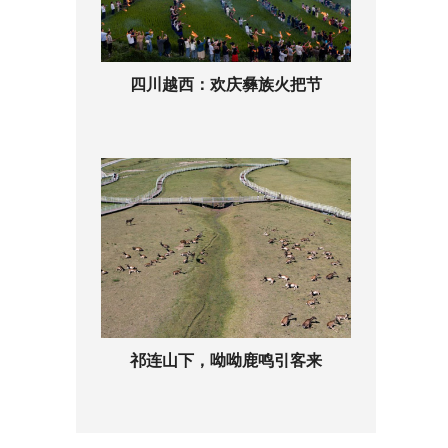
四川越西：欢庆彝族火把节
祁连山下，呦呦鹿鸣引客来