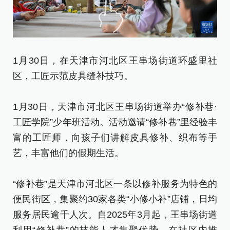
1
1月30日，在天津市河北区王串场街道环盛里社
区
区，工匠示范皮具缝补技巧。
1
1月30日，天津市河北区王串场街道举办“修补巷·
工
工匠学院”少年班活动。活动邀请“修补巷”里经验丰
富
富的工匠师，向孩子们讲解皮具修补、织布等手
艺
艺，丰富他们的假期生活。
“
“修补巷”是天津市河北区一条以修补服务为特色的
便
便民街区，集聚约30家各类“小修小补”店铺，日均
服
服务居民逾千人次。自2025年3月起，王串场街道
利