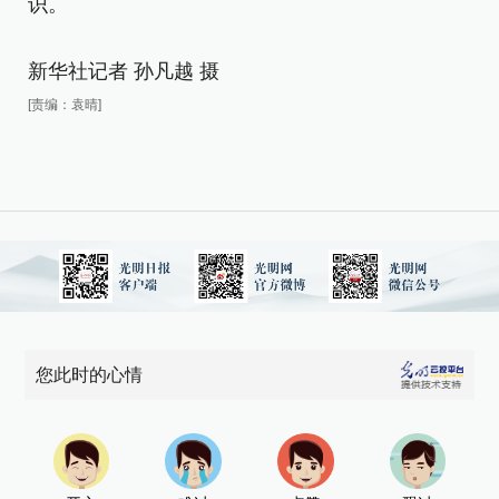
识
识。
新
新华社记者 孙凡越 摄
[责
[责编：袁晴]
您此时的心情