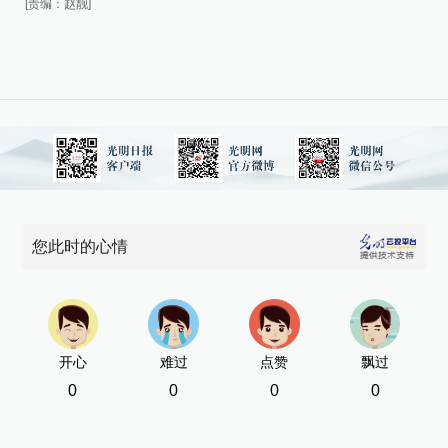
[责编：赵靓]
1
演
当
行
问
开
你
您此时的心情
新
[责
开心
难过
点赞
飘过
0
0
0
0