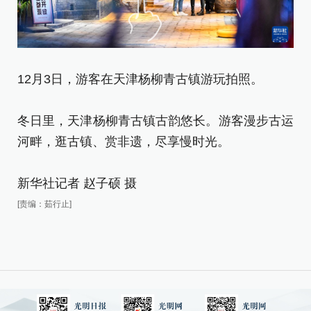
12月3日，游客在天津杨柳青古镇游玩拍照。
1
冬日里，天津杨柳青古镇古韵悠长。游客漫步古运
冬
河畔，逛古镇、赏非遗，尽享慢时光。
河
新华社记者 赵子硕 摄
新
[责编：茹行止]
[责