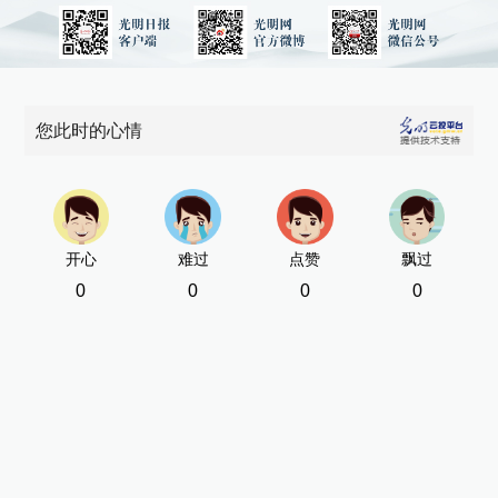
您此时的心情
开心
难过
点赞
飘过
0
0
0
0