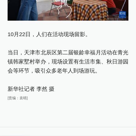
1
10月22日，人们在活动现场留影。
当
当日，天津市北辰区第二届银龄幸福月活动在青光
镇
镇韩家墅村举办，现场设置有生活市集、秋日游园
会
会等环节，吸引众多老年人到场游玩。
新
新华社记者 李然 摄
[责
[责编：袁晴]