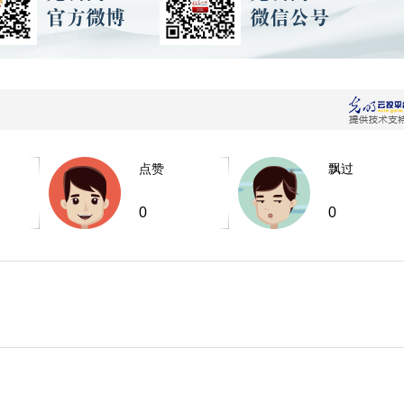
点赞
飘过
0
0