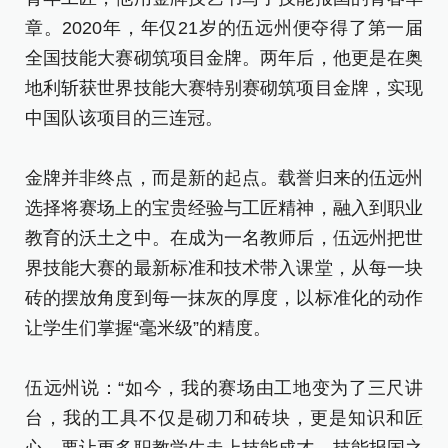
章
章。2020年，年仅21岁的伍远州便夺得了第一届
全
全国技能大赛砌筑项目金牌。两年后，他更是在奥
地
地利斩获世界技能大赛特别赛砌筑项目金牌，实现
中
中国队该项目的三连冠。
金
金牌并非终点，而是新的起点。载誉归来的伍远州
选
选择将赛场上的宝贵经验与工匠精神，融入到职业
教
教育的沃土之中。在成为一名教师后，伍远州把世
界
界技能大赛的最新标准和技术带入课堂，从每一块
砖
砖的摆放角度到每一抹灰的厚度，以标准化的动作
让
让学生们掌握“毫米级”的精度。
伍
伍远州说：“如今，我的赛场由工地变为了三尺讲
台
台，我的工具不仅是砌刀和砖块，更是知识和匠
心
心，要让更多职教学生走上技能成才、技能报国之