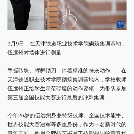
9月9日，在天津铁道职业技术学院砌筑集训基地，
9
伍远州对墙体进行测量。
手
手握砖块、挥舞砌刀，伴着精准的抹灰动作……在
天
天津铁道职业技术学院砌筑集训基地内，学校教师
伍
伍远州正给学生示范砌墙的动作要领，为带队参加
第
第三届全国技能大赛进行最后的冲刺集训。
今
今年26岁的伍远州身兼特级技师、全国技术能手、
世
世界技能大赛冠军等多重身份，作为一名新时代的
青
青年工匠，他用金牌技艺书写了技能报国的青春华