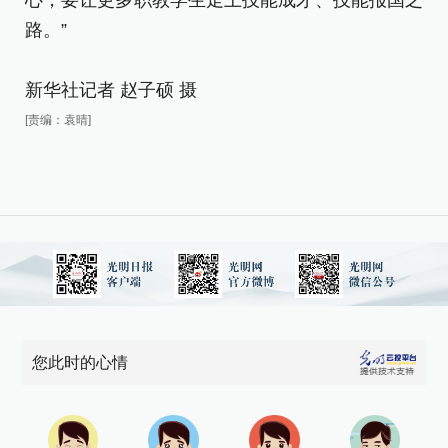
路
路。”
新
新华社记者 赵子硕 摄
[责
[责编：袁晴]
您此时的心情