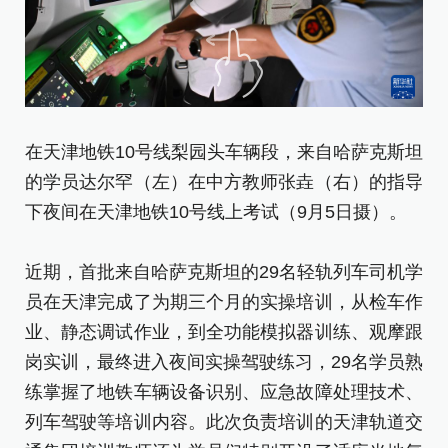
来
在天津地铁10号线梨园头车辆段，来自哈萨克斯坦
在
的学员达尔罕（左）在中方教师张垚（右）的指导
下夜间在天津地铁10号线上考试（9月5日摄）。
新
[责
近期，首批来自哈萨克斯坦的29名轻轨列车司机学
员在天津完成了为期三个月的实操培训，从检车作
业、静态调试作业，到全功能模拟器训练、观摩跟
岗实训，最终进入夜间实操驾驶练习，29名学员熟
练掌握了地铁车辆设备识别、应急故障处理技术、
列车驾驶等培训内容。此次负责培训的天津轨道交