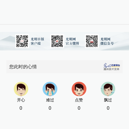
您此时的心情
开心
难过
点赞
飘过
0
0
0
0