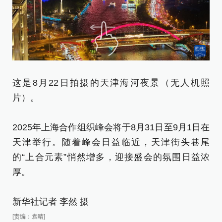
这
这是8月22日拍摄的天津海河夜景（无人机照
月
片）。
2
2025年上海合作组织峰会将于8月31日至9月1日在
天
天津举行。随着峰会日益临近，天津街头巷尾
的
的“上合元素”悄然增多，迎接盛会的氛围日益浓
厚
厚。
新
新华社记者 李然 摄
[责
[责编：袁晴]