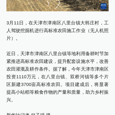
3月11日，在天津市津南区八里台镇大韩庄村，工
3
人驾驶挖掘机进行高标准农田施工作业（无人机照
人
片）。
近
近日，天津市津南区八里台镇等地利用备耕时节加
紧
紧推进高标准农田建设，提升配套设施水平，改善
农
农田灌溉及耕作条件。据了解，今年天津市津南区
投
投资1110万元，在八里台镇、双桥河镇等多个片
区
区新建3700亩高标准农田。项目建成后，将显著
提
提高小站稻等粮食作物的产量和质量，助力乡村振
兴
兴。
新