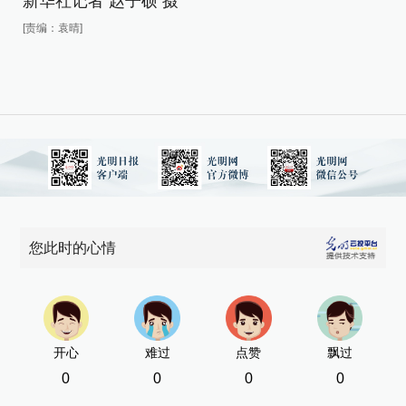
新华社记者 赵子硕 摄
[责
[责编：袁晴]
您此时的心情
开心
难过
点赞
飘过
0
0
0
0