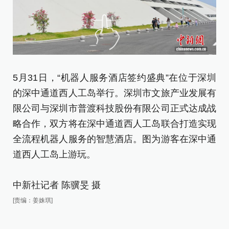
5月31日，“机器人服务酒店签约盛典”在位于深圳
5
的深中通道西人工岛举行。深圳市文旅产业发展有
的
限公司与深圳市普渡科技股份有限公司正式达成战
限
略合作，双方将在深中通道西人工岛联合打造实现
略
全流程机器人服务的智慧酒店。图为游客在深中通
全
道西人工岛上游玩。
工
中新社记者 陈骥旻 摄
中
[责编：姜姝琪]
[责