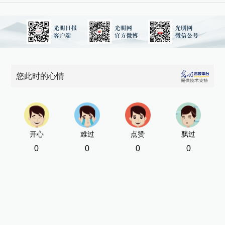
随
情
书
您此时的心情
新
[责
开心
难过
点赞
飘过
0
0
0
0