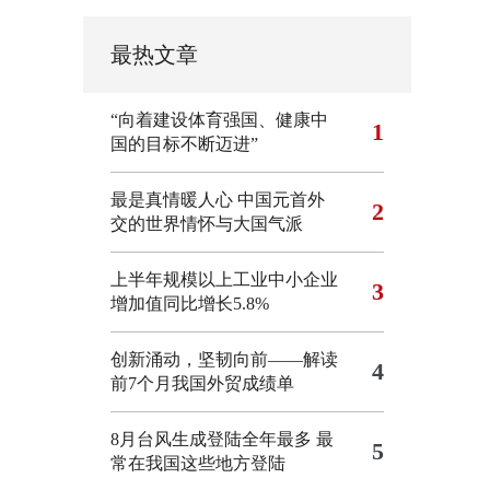
最热文章
“向着建设体育强国、健康中
1
国的目标不断迈进”
最是真情暖人心 中国元首外
2
交的世界情怀与大国气派
上半年规模以上工业中小企业
3
增加值同比增长5.8%
创新涌动，坚韧向前——解读
4
前7个月我国外贸成绩单
8月台风生成登陆全年最多 最
5
常在我国这些地方登陆