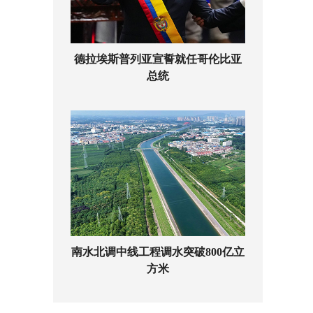
德拉埃斯普列亚宣誓就任哥伦比亚
总统
南水北调中线工程调水突破800亿立
方米