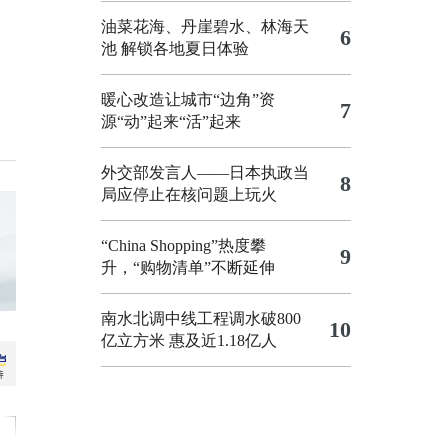
油菜花海、丹崖碧水、林海天
6
池 解锁各地夏日体验
暖心改造让城市“边角”资
7
源“动”起来“活”起来
外交部发言人——日本执政当
8
局应停止在核问题上玩火
“China Shopping”热度攀
9
升，“购物清单”不断延伸
南水北调中线工程调水破800
10
亿立方米 惠及近1.18亿人