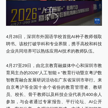
4月28日，深圳市外国语学校首批AI种子教师领取
4
聘书。该校打破学科和专业界限，携手高校和科技
动
企业共同培养可以熟练应用AI技术的教师队伍。
4
4月27至29日，由北京教育融媒体中心和深圳市教
育
育局主办的2026“人工智能＋”教育行动暨京粤沪数
智
智教育融合发展研训活动在广东省深圳市举行。来
自
自京粤沪等全国十余个省份的教育管理者、教研
员
员、校长、骨干教师以及科技企业代表共400余人
参
参加，与会者通过专家报告、平行论坛、AI公开
课