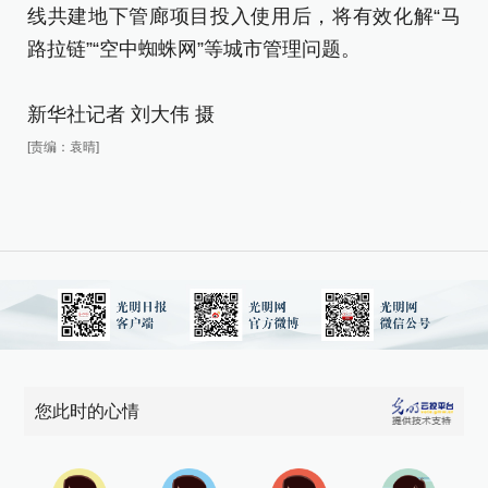
线共建地下管廊项目投入使用后，将有效化解“马
穗
路拉链”“空中蜘蛛网”等城市管理问题。
出
新华社记者 刘大伟 摄
日
[责编：袁晴]
皇
铁
贯
穗
城
线
路
您此时的心情
新