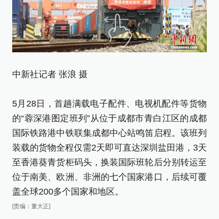
中新社记者 张浪 摄
中
5月28日，首趟满载电子配件、电视机配件等货物
5
的“蓉深港图定班列”从位于成都市青白江区的成都
的
国际铁路港中铁联集成都中心站鸣笛启程。该班列
国
装载的货物全程仅需2天即可直达深圳盐田港，3天
装
至香港葵青货柜码头，换装国际班轮后分别转运至
至
位于南美、欧洲、非洲的七个国家港口，后续可覆
位
盖全球200多个国家和地区。
盖
[责编：董大正]
[责