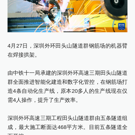
4月27日，深圳外环田头山隧道群钢筋场的机器臂
4
在焊接拱架。
能
由中铁十一局承建的深圳外环高速三期田头山隧道
由
群全面推进智能化建造和数字化管控，在钢筋场打
群
造4条自动化生产线，原本20多人的生产线现在仅
造
需4人操作，提升了生产效率。
需
深圳外环高速三期工程田头山隧道群由五条隧道组
深
成，最大施工断面达468平方米。目前五条隧道全
成