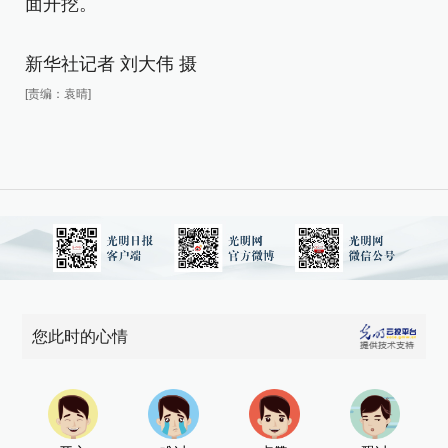
面开挖。
面
新华社记者 刘大伟 摄
新
[责编：袁晴]
[责
您此时的心情